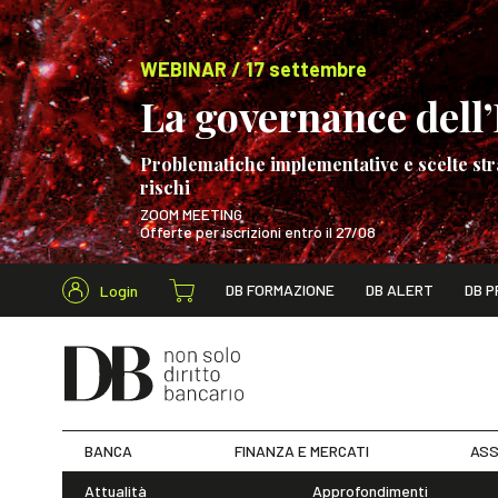
WEBINAR / 17 settembre
La governance dell’I
Problematiche implementative e scelte str
rischi
ZOOM MEETING
Offerte per iscrizioni entro il 27/08
Cerca nel s
DB FORMAZIONE
DB ALERT
DB P
Login
WEBINAR / 17 s
BANCA
FINANZA E MERCATI
ASS
Attualità
Approfondimenti