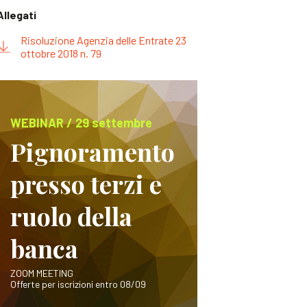
Allegati
Risoluzione Agenzia delle Entrate 23
ottobre 2018 n. 79
WEBINAR / 29 settembre
Pignoramento
presso terzi e
ruolo della
banca
ZOOM MEETING
Offerte per iscrizioni entro 08/09