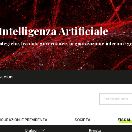
ntelligenza Artificiale
ategiche, fra data governance, organizzazione interna e ge
ito
REMIUM
ettembre
La governance dell’Intelligenza Artificiale
SCOPRI I DET
Cerca nel sito
ICURAZIONI E PREVIDENZA
SOCIETÀ
FISCAL
Dialoghi
Rivista