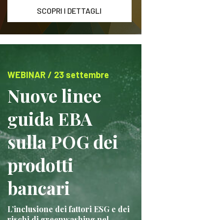
SCOPRI I DETTAGLI
WEBINAR / 23 settembre
Nuove linee
guida EBA
sulla POG dei
prodotti
bancari
L’inclusione dei fattori ESG e dei
rischi di greenwashing nel