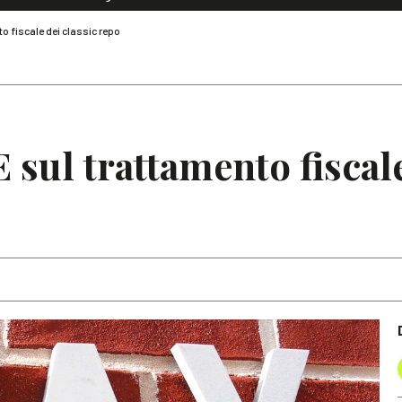
Dialoghi di Diritto dell'Economia
o fiscale dei classic repo
Editoriali
Articoli
Note
sul trattamento fiscale