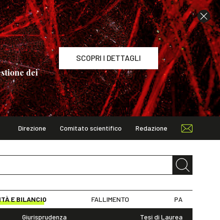
SCOPRI I DETTAGLI
stione dei
Direzione
Comitato scientifico
Redazione
TAGLI
ITÀ E BILANCIO
FALLIMENTO
PA
Giurisprudenza
Tesi di Laurea