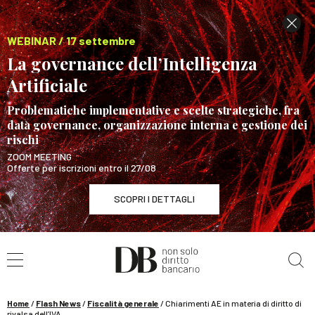
WEBINAR / 17 settembre
La governance dell’Intelligenza
Artificiale
Problematiche implementative e scelte strategiche, fra
data governance, organizzazione interna e gestione dei
rischi
ZOOM MEETING
Offerte per iscrizioni entro il 27/08
SCOPRI I DETTAGLI
Cerca nel sito
WEBINAR / 17 settembre
La governance dell’Intelligenza Artificiale
SCOPRI I DETTAGLI
Home
/
Flash News
/
Fiscalità generale
/
Chiarimenti AE in materia di diritto di
rivalsa dell’IVA