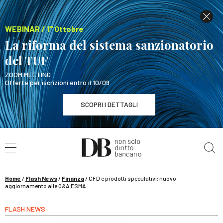
WEBINAR / 1° Ottobre
La riforma del sistema sanzionatorio
del TUF
ZOOM MEETING
Offerte per iscrizioni entro il 10/09
SCOPRI I DETTAGLI
Cerca nel sito
WEBINAR / 1° Ottobre
La riforma del sistema sanzionatorio del TUF
SCOPRI I DETTAGLI
Home
/
Flash News
/
Finanza
/
CFD e prodotti speculativi: nuovo
aggiornamento alle Q&A ESMA
FLASH NEWS