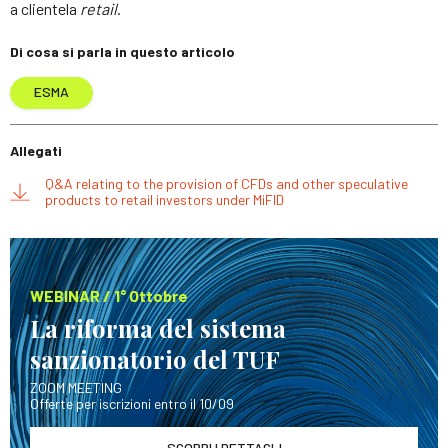
a clientela
retail
.
Di cosa si parla in questo articolo
ESMA
Allegati
Q&A relating to the provision of CFDs and other speculative
products to retail investors under MiFID
WEBINAR / 1° Ottobre
La riforma del sistema
sanzionatorio del TUF
ZOOM MEETING
Offerte per iscrizioni entro il 10/09
SCOPRI I DETTAGLI