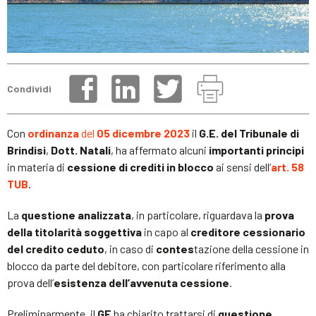
Condividi
Con
ordinanza
del
05 dicembre 2023
il
G.E. del Tribunale di
Brindisi
,
Dott. Natali
, ha affermato alcuni
importanti principi
in materia di
cessione di crediti in blocco
ai sensi dell’
art. 58
TUB
.
La
questione analizzata
, in particolare, riguardava la
prova
della titolarità soggettiva
in capo al
creditore cessionario
del credito ceduto
, in caso di
contes
tazione della cessione in
blocco da parte del debitore, con particolare riferimento alla
prova dell’
esistenza dell’avvenuta cessione
.
Preliminarmente, il
GE
ha chiarito trattarsi di
questione