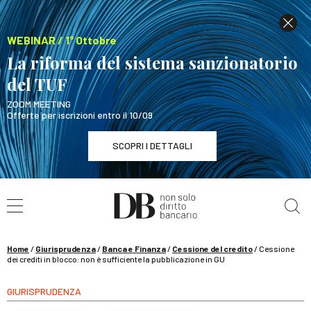
WEBINAR / 1° Ottobre
La riforma del sistema sanzionatorio
del TUF
ZOOM MEETING
Offerte per iscrizioni entro il 10/09
SCOPRI I DETTAGLI
Cerca nel sito
WEBINAR / 1° Ottobre
La riforma del sistema sanzionatorio del TUF
SCOPRI I DETTAGLI
Home
/
Giurisprudenza
/
Banca e Finanza
/
Cessione del credito
/
Cessione
dei crediti in blocco: non è sufficiente la pubblicazione in GU
GIURISPRUDENZA