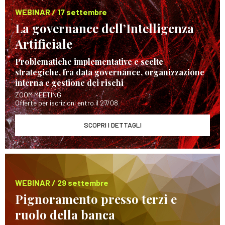
WEBINAR / 17 settembre
La governance dell’Intelligenza
Artificiale
Problematiche implementative e scelte
strategiche, fra data governance, organizzazione
interna e gestione dei rischi
ZOOM MEETING
Offerte per iscrizioni entro il 27/08
SCOPRI I DETTAGLI
WEBINAR / 29 settembre
Pignoramento presso terzi e
ruolo della banca