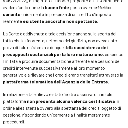
44672/2022), ha rigettato il ricorso proposto dalla Contribuente
evidenziando come la
buona fede
possa avere
effetto
sanante
unicamente in presenza di un credito d’imposta
realmente
esistente ancorché non spettante
.
La Corte è addivenuta a tale decisione anche sulla scorta del
fatto che la ricorrente, nel corso del giudizio, non aveva dato
prova di tale esistenza e dunque della
sussistenza dei
presupposti sostanziali per la loro maturazione
, essendosi
limitata a produrre documentazione afferente alle cessioni dei
crediti intervenute successivamente al loro momento
generativo e a rilevare che i crediti erano transitati attraverso la
piattaforma telematica dell’Agenzia delle Entrate
.
In relazione a tale rilievo è stato inoltre osservato che tale
piattaforma
non presenta alcuna valenza certificativa
in
ordine all’esistenza ovvero alla spettanza dei crediti oggetto di
cessione, rispondendo unicamente a finalità meramente
procedurali.