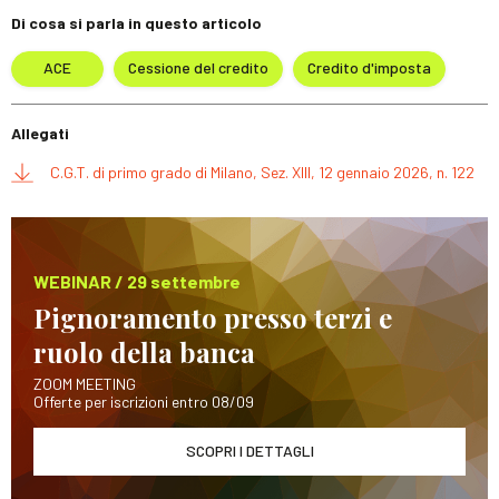
Di cosa si parla in questo articolo
ACE
Cessione del credito
Credito d'imposta
Allegati
C.G.T. di primo grado di Milano, Sez. XIII, 12 gennaio 2026, n. 122
WEBINAR / 29 settembre
Pignoramento presso terzi e
ruolo della banca
ZOOM MEETING
Offerte per iscrizioni entro 08/09
SCOPRI I DETTAGLI