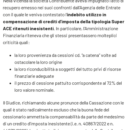
Nella vicenda la società Contribuente aveva impugnato l’atto di
recupero emesso nei suoi confronti dall’Agenzia delle Entrate
con il quale le veniva contestato l’
indebito utilizzo in
compensazione di crediti d’imposta della tipologia Super
ACE ritenuti inesistenti
. In particolare, l’Amministrazione
Finanziaria riteneva che gli stessi presentassero molteplici
criticità quali:
la loro provenienza da cessioni cd. “a catena” volte ad
ostacolare la loro origine
la loro riconducibilità a soggetti del tutto privi di risorse
finanziarie adeguate
il prezzo di cessione pattuito corrispondente al 72% del
loro valore nominale.
Il Giudice, richiamando alcune pronunce della Cassazione con le
quali è stato radicalmente escluso che la buona fede del
cessionario ammetta la compensabilità da parte del medesimo
di un credito d’imposta inesistente (i.e. n. 40867/2022 e n.