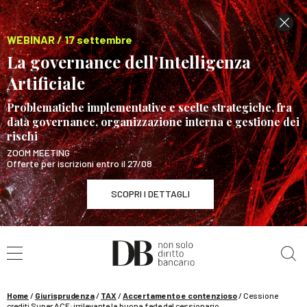
WEBINAR / 17 settembre
La governance dell’Intelligenza
Artificiale
Problematiche implementative e scelte strategiche, fra
data governance, organizzazione interna e gestione dei
rischi
ZOOM MEETING
Offerte per iscrizioni entro il 27/08
SCOPRI I DETTAGLI
Cerca nel sito
WEBINAR / 17 settembre
La governance dell’Intelligenza Artificiale
SCOPRI I DETTAGLI
Home
/
Giurisprudenza
/
TAX
/
Accertamento e contenzioso
/
Cessione
crediti Super ACE: irrilevante la buona fede del cessionario