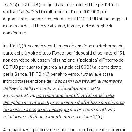
bail-in
) e i CD TUB (soggetti alla tutela del FITD e per l’effetto
sottratti al
bail-in
fino all’importo di euro 100.000 per
depositante), occorre chiedersi se tutti i CD TUB siano soggetti
a garanzia del FITD o se vi siano, invece, delle deroghe da
considerare.
In effetti, (
i
)
essendo venuta meno l’esenzione da rimborso, da
parte del più volte citato Fondo, per i depositi al portatore
[13],
non dovrebbe più esservi distinzione “tipologica” all’interno dei
CD TUB per quanto riguarda la tutela dei SGD (
i.e.
come detto,
per la Banca, il FITD); (
ii
) per altro verso, tuttavia, è stata
introdotta l’esenzione dei “
depositi i cui titolari, al momento
dell’avvio della procedura di liquidazione coatta
amministrativa,
non risultano identificati ai sensi della
disciplina in materia di prevenzione dell’utilizzo del sistema
finanziario a scopo di riciclaggio
dei proventi di attività
criminose e di finanziamento del terrorismo
”[14].
Al riguardo, va quindi evidenziato che, con il vigore del nuovo art.