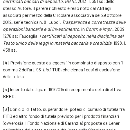
certificati bancari di deposito
,
BBTC
, 2013, I, 351 ss; dello
stesso Autore, il parere richiesto e reso noto dall’ABI agli
associati per mezzo della Circolare associativa del 29 ottobre
2012, serie tecnica n. 8; Lupoi,
Trasparenza e correttezza delle
operazioni bancarie e di investimento
, in
Contr. e impr.
, 2009,
1276 ss; Fauceglia,
I certificati di deposito nella disciplina del
Testo unico delle leggi in materia bancaria e creditizia
, 1998, I,
458 ss.
[4] Previsione questa da leggersi in combinato disposto con il
comma 2 dell’art. 96-
bis
.1 TUB, che elenca i casi di esclusione
della tutela.
[5] Inserito dal d. lgs. n. 181/2015 di recepimento della direttiva
BRRD.
[6] Con ciò, di fatto, superando le ipotesi di cumulo di tutela fra
FITD ed altro fondo di tutela previsto per i prodotti finanziari
(ovverosia il Fondo Nazionale di Garanzia) proposte da Lener
nell’ambito del citato parere pubblicato nella Circolare serie