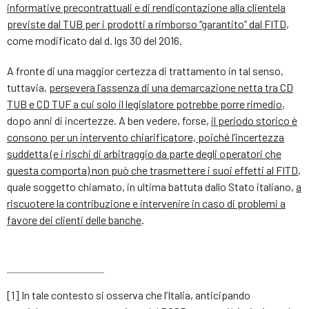
informative precontrattuali e di rendicontazione alla clientela
previste dal TUB per i prodotti a rimborso “garantito” dal FITD
,
come modificato dal d. lgs 30 del 2016.
A fronte di una maggior certezza di trattamento in tal senso,
tuttavia,
persevera l’assenza di una demarcazione netta tra CD
TUB e CD TUF a cui solo il legislatore potrebbe porre rimedio
,
dopo anni di incertezze. A ben vedere, forse,
il periodo storico è
consono per un intervento chiarificatore, poiché l’incertezza
suddetta (e i rischi di arbitraggio da parte degli operatori che
questa comporta) non può che trasmettere i suoi effetti al FITD
,
quale soggetto chiamato, in ultima battuta dallo Stato italiano,
a
riscuotere la contribuzione e intervenire in caso di problemi a
favore dei clienti delle banche
.
[1] In tale contesto si osserva che l’Italia, anticipando