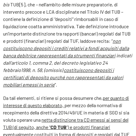
bis
TUB[5], che – nell’ambito delle misure preparatorie, di
intervento precoce e LCA disciplinate nel Titolo IV del TUB –
contiene la definizione di “depositi” rimborsabili in caso di
liquidazione coatta amministrativa. Tale definizione introduce
un’importante distinzione tra rapporti (bancari) regolati dal TUB
e prodotti (finanziari) regolati dal TUF, laddove recita: “
non
costituiscono depositi i crediti relativi a fondi acquisiti dalla
banca debitrice rappresentati da strumenti finanziari
indicati
dall’articolo 1, comma 2, del decreto legislativo 24
febbraio1998, n. 58, (omissis)
costituiscono depositi i
certificati di deposito purché non rappresentati da valori
mobiliari emessi in serie
”.
Da tali elementi, si ritiene si possa desumere che,
per quanto di
interesse di questo elaborato,
per mezzo della normativa di
recepimento della direttiva 2014/49/UE in materia di SGD si sia
voluta operare una
netta distinzione tra CD emessi ai sensi del
TUB (di seguito, anche “
CD TUB
”) e prodotti finanziari
eventualmente costituiti in forma di depositi e regolati dal TUF