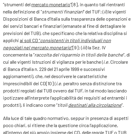
“strumenti del
mercato monetario
”[8], in quanto tali rientranti
nella definizione di “
strumenti finanziari
” del TUF; (
ii
) le vigenti
Disposizioni di Banca d’Italia sulla trasparenza delle operazioni e
dei servizi bancari e finanziari (emanate al fine di dettagliare le
previsioni del TUB), che specificano che la relativa disciplina si
applichi
ai soli CD “
consistenti in titoli individuali non
negoziati nel mercato monetario
”
[9]; (
iii
) la Sez. IV
concernente la “
raccolta del risparmio in titoli delle banche
”, di
cui alle vigenti Istruzioni di vigilanza per le banche (
i.e.
Circolare
di Banca d’Italia n. 229 del 21 aprile 1999 e successivi
aggiornamenti), che, nel descrivere le caratteristiche
imprescindibili dei CD[10] (
i.e.
peraltro senza distinzione tra
prodotti regolati dal TUB ovvero dal TUF, in tal modo lasciando
ipotizzare all’interprete l’applicabilità dei requisiti ad entrambi i
prodotti), li indicano come “
titoli
destinati alla circolazione
”.
Alla luce di tale quadro normativo, seppur in presenza di aspetti
poco chiari, si ritiene che la questione circa l’applicazione,
all’interno del più ampio insieme dei CD, delle regole TUF o TUB