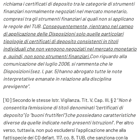
richiama i certificati di deposito tra le categorie di strumenti
finanziari normalmente negoziati nel mercato monetario,
compresi tra gli strumenti finanziari ai quali non si applicano
le regole del TUB.
Conseguentemente, rientrano nel campo
di applicazione delle Disposizioni solo quelle particolari
tipologie di certificati di deposito consistenti in titoli
individuali che non vengono negoziati nel mercato monetario
e, quindi, non sono strumenti finanziari.
Con riguardo alla
comunicazione del luglio 2006, si rammenta che le
Disposizioni (sez. I, par. 5) hanno abrogato tutte le note
interpretative emanate in relazione alla disciplina
previgente”.
[10] Secondo le stesse Istr. Vigilanza, Tit. V, Cap. III, § 2 “
Non è
consentita l’emissione di titoli denominati “certificati di
deposito” (o “buoni fruttiferi”) che possiedano caratteristiche
diverse da quelle indicate nelle presenti Istruzioni
”. Per altro
verso, tuttavia, non può escludersi l’applicazione anche alla
fattispecie dei CD del’art. 117, co. 8, TUB, che sanziona con la