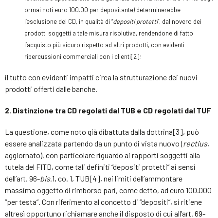
ormai noti euro 100.00 per depositante) determinerebbe
l’esclusione dei CD, in qualità di “
depositi protetti
”, dal novero dei
prodotti soggetti a tale misura risolutiva, rendendone di fatto
l’acquisto più sicuro rispetto ad altri prodotti, con evidenti
ripercussioni commerciali con i clienti
[
2]
;
il tutto con evidenti impatti circa la strutturazione dei nuovi
prodotti offerti dalle banche.
2. Distinzione tra CD regolati dal TUB e CD regolati dal TUF
La questione, come noto già dibattuta dalla dottrina[3], può
essere analizzata partendo da un punto di vista nuovo (
rectius
,
aggiornato), con particolare riguardo ai rapporti soggetti alla
tutela del FITD, come tali definiti “depositi protetti” ai sensi
dell’art. 96-
bis
.1, co. 1, TUB[4], nei limiti dell’ammontare
massimo oggetto di rimborso pari, come detto, ad euro 100.000
“per testa”. Con riferimento al concetto di “depositi”, si ritiene
altresì opportuno richiamare anche il disposto di cui all’art. 69-