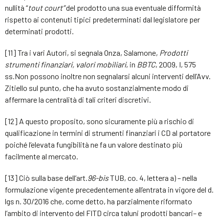
nullità “
tout court”
del prodotto una sua eventuale difformità
rispetto ai contenuti tipici predeterminati dal legislatore per
determinati prodotti.
[11] Tra i vari Autori, si segnala Onza, Salamone,
Prodotti
strumenti finanziari, valori mobiliari
, in
BBTC
, 2009, I, 575
ss.Non possono inoltre non segnalarsi alcuni interventi dell’Avv.
Zitiello sul punto, che ha avuto sostanzialmente modo di
affermare la centralità di tali criteri discretivi.
[12] A questo proposito, sono sicuramente più a rischio di
qualificazione in termini di strumenti finanziari i CD al portatore
poiché l’elevata fungibilità ne fa un valore destinato più
facilmente al mercato.
[13] Ciò sulla base dell’art.
96-bis
TUB, co. 4, lettera a) – nella
formulazione vigente precedentemente all’entrata in vigore del d.
lgs n. 30/2016 che, come detto, ha parzialmente riformato
l’ambito di intervento del FITD circa taluni prodotti bancari– e