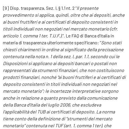
[9] Disp. trasparenza, Sez. I, § 1.1 nt. 2 “
Il presente
provvedimento si applica, quindi, oltre che ai depositi, anche
ai buoni fruttiferi e ai certificati di deposito consistenti in
titoli individuali non negoziati nel mercato monetario (cfr.
articolo 1, comma 1 ter, T.U.F.).
”. Le FAQ di Banca d’Italia in
materia di trasparenza ulteriormente specificano: “
Sono stati
chiesti chiarimenti in ordine al significato della precisazione
contenuta nella nota n. 1 della sez. I, par. 1.1, secondo cui le
Disposizioni si applicano ai depositi bancari o postali non
rappresentati da strumenti finanziari, che non costituiscono
prodotti finanziari, nonché “ai buoni fruttiferi e ai certificati di
deposito consistenti in titoli individuali non negoziati nel
mercato monetario”; le incertezze interpretative sorgono
anche in relazione a quanto previsto dalla comunicazione
della Banca d’Italia del luglio 2006, che escludeva
l’applicabilità del TUB ai certificati di deposito. La norma
tiene conto della definizione di “strumenti del mercato
monetario” contenuta nel TUF (art. 1, comma 1
ter
), che