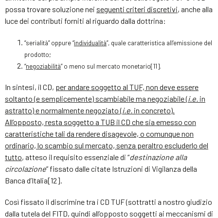
possa trovare soluzione nei
seguenti criteri discretivi
, anche alla
luce dei contributi forniti al riguardo dalla dottrina:
“serialità” oppure “
individualità
”, quale caratteristica all’emissione del
prodotto;
“
negoziabilità
” o meno sul mercato monetario
[1
1]
.
In sintesi, il CD,
per andare soggetto al TUF, non deve essere
soltanto (e semplicemente) scambiabile ma negoziabile (
i.e.
in
astratto) e normalmente negoziato (
i.e.
in concreto).
All’opposto, resta soggetto a TUB il CD che sia emesso con
caratteristiche tali da rendere disagevole, o comunque non
ordinario, lo scambio sul mercato, senza peraltro escluderlo del
tutto
, atteso il requisito essenziale di “
destinazione alla
circolazione
” fissato dalle citate Istruzioni di Vigilanza della
Banca d’Italia[12].
Così fissato il discrimine tra i CD TUF (sottratti a nostro giudizio
dalla tutela del FITD, quindi all’opposto soggetti ai meccanismi di