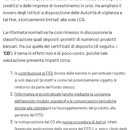
creditizi e delle imprese di investimento in crisi, ha ampliato il
novero degli istituti a disposizione delle Autorità di vigilanza a
tal fine, storicamente limitati alla sola LCA.
La riformata normativa ha così rimesso in discussione la
classificazione quali depositi protetti di numerosi prodotti
bancari, fra cui quella dei certificati di deposito (di seguito, i
“
CD
”). Il tema in effetti non è di poco conto, poiché tale
valutazione presenta impatti circa:
la
contribuzione al FITD
dovuta dalle banche in percentuale rispetto
ai soli depositi “protetti” e come tali potenzialmente oggetto di
rimborso da parte del Fondo stesso;
l’informativa precontrattuale (anche mediante la consegna
dell’apposito modulo
standard
) e le comunicazioni periodiche
dovute alla clientela
circa l’assoggettamento del prodotto alla
garanzia del FITD;
la sottoposizione del CD alla
nuova procedura di
bail-in
: infatti,
l’eventuale applicazione della garanzia del FITD (
i.e.
entro i limiti degli