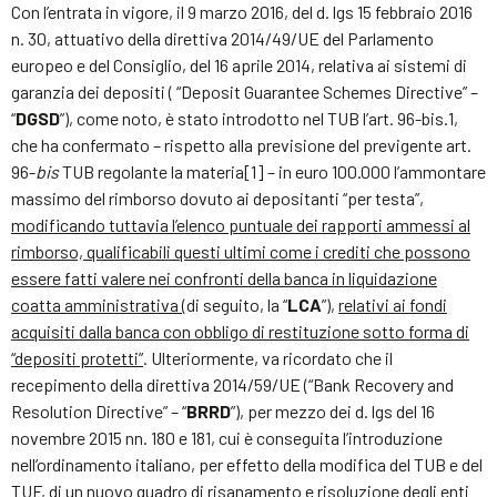
Con l’entrata in vigore, il 9 marzo 2016, del d. lgs 15 febbraio 2016
n. 30, attuativo della direttiva 2014/49/UE del Parlamento
europeo e del Consiglio, del 16 aprile 2014, relativa ai sistemi di
garanzia dei depositi ( “Deposit Guarantee Schemes Directive” –
“
DGSD
”), come noto, è stato introdotto nel TUB l’art. 96-bis.1,
che ha confermato – rispetto alla previsione del previgente art.
96-
bis
TUB regolante la materia[1] – in euro 100.000 l’ammontare
massimo del rimborso dovuto ai depositanti “per testa”,
modificando tuttavia l’elenco puntuale dei rapporti ammessi al
rimborso, qualificabili questi ultimi come i crediti che possono
essere fatti valere nei confronti della banca in liquidazione
coatta amministrativa
(di seguito, la “
LCA
”),
relativi ai fondi
acquisiti dalla banca con obbligo di restituzione sotto forma di
“depositi protetti”
. Ulteriormente, va ricordato che il
recepimento della direttiva 2014/59/UE (“Bank Recovery and
Resolution Directive” – “
BRRD
”), per mezzo dei d. lgs del 16
novembre 2015 nn. 180 e 181, cui è conseguita l’introduzione
nell’ordinamento italiano, per effetto della modifica del TUB e del
TUF, di un nuovo quadro di risanamento e risoluzione degli enti