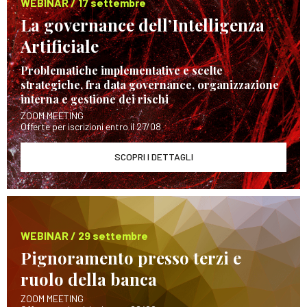
WEBINAR / 17 settembre
La governance dell’Intelligenza
Artificiale
Problematiche implementative e scelte
strategiche, fra data governance, organizzazione
interna e gestione dei rischi
ZOOM MEETING
Offerte per iscrizioni entro il 27/08
SCOPRI I DETTAGLI
WEBINAR / 29 settembre
Pignoramento presso terzi e
ruolo della banca
ZOOM MEETING