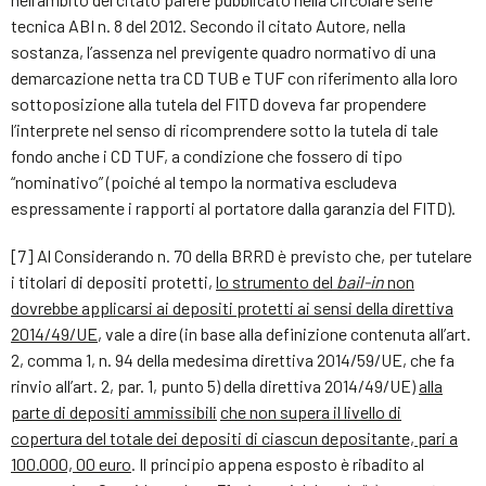
tecnica ABI n. 8 del 2012. Secondo il citato Autore, nella
sostanza, l’assenza nel previgente quadro normativo di una
demarcazione netta tra CD TUB e TUF con riferimento alla loro
sottoposizione alla tutela del FITD doveva far propendere
l’interprete nel senso di ricomprendere sotto la tutela di tale
fondo anche i CD TUF, a condizione che fossero di tipo
“nominativo” (poiché al tempo la normativa escludeva
espressamente i rapporti al portatore dalla garanzia del FITD).
[7] Al Considerando n. 70 della BRRD è previsto che, per tutelare
i titolari di depositi protetti,
lo strumento del
bail-in
non
dovrebbe applicarsi ai depositi protetti ai sensi della direttiva
2014/49/UE
, vale a dire (in base alla definizione contenuta all’art.
2, comma 1, n. 94 della medesima direttiva 2014/59/UE, che fa
rinvio all’art. 2, par. 1, punto 5) della direttiva 2014/49/UE)
alla
parte di depositi ammissibili
che non supera il livello di
copertura del totale dei depositi di ciascun depositante, pari a
100.000, 00 euro
. Il principio appena esposto è ribadito al