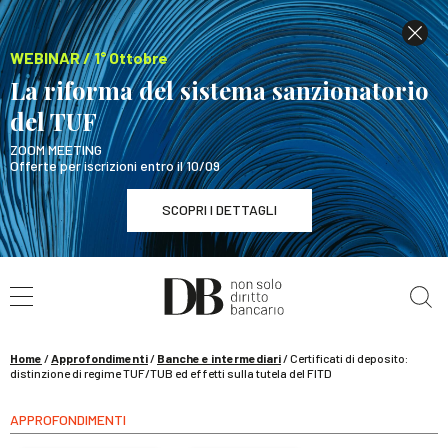
WEBINAR / 1° Ottobre
La riforma del sistema sanzionatorio
del TUF
ZOOM MEETING
Offerte per iscrizioni entro il 10/09
SCOPRI I DETTAGLI
Cerca nel sito
WEBINAR / 1° Ottobre
La riforma del sistema sanzionatorio del TUF
SCOPRI I DETTAGLI
Home
/
Approfondimenti
/
Banche e intermediari
/
Certificati di deposito:
distinzione di regime TUF/TUB ed effetti sulla tutela del FITD
APPROFONDIMENTI