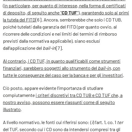
(in particolare, per quanto di interesse, nella forma di certificati
di deposito, di seguito anche “
CD TUF
”), garantendo solo ai primi
la tutela del FITD
[6]. Ancora, sembrerebbe che solo i CD TUB,
poiché tutelati dalla garanzia del FITD (per quanto ovvio, al
ricorrere delle condizioni e nei limiti dei termini di rimborso
previsti dalla normativa applicabile), siano esclusi
dall’applicazione del
bail-in
[7].
Al contrario, i CD TUF, in quanto qualificabili come strumenti
finanziari, sarebbero soggetti allo strumento del
bail-in
, con
tutte le conseguenze del caso per la banca e per gli investitori
.
Ciò posto, appare evidente l’importanza di studiare
compiutamente
i criteri discretivi tra CD TUB e CD TUF che, a
nostro avviso, possono essere riassunti come di seguito
illustrato
.
A livello normativo, le fonti cui riferirsi sono: (
i
) l’art. 1, co. 1
ter
del TUF, secondo cui i CD sono da intendersi compresi tra gli