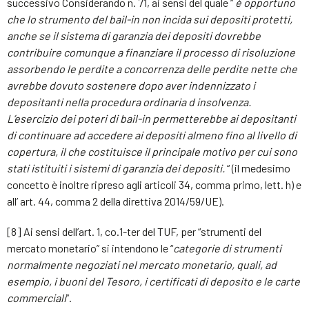
successivo Considerando n. 71, ai sensi del quale “
è opportuno
che lo strumento del bail-in non incida sui depositi protetti,
anche se il sistema di garanzia dei depositi dovrebbe
contribuire comunque a finanziare il processo di risoluzione
assorbendo le perdite a concorrenza delle perdite nette che
avrebbe dovuto sostenere dopo aver indennizzato i
depositanti nella procedura ordinaria d insolvenza.
L’esercizio dei poteri di bail-in permetterebbe ai depositanti
di continuare ad accedere ai depositi almeno fino al livello di
copertura, il che costituisce il principale motivo per cui sono
stati istituiti i sistemi di garanzia dei depositi.
“ (il medesimo
concetto è inoltre ripreso agli articoli 34, comma primo, lett. h) e
all’ art. 44, comma 2 della direttiva 2014/59/UE).
[8] Ai sensi dell’art. 1, co.1-ter del TUF, per “strumenti del
mercato monetario” si intendono le “
categorie di strumenti
normalmente negoziati nel mercato monetario, quali, ad
esempio, i buoni del Tesoro, i certificati di deposito e le carte
commerciali
”.