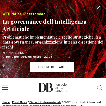
WEBINAR / 17 settembre
La governance dell’Intelligenza
Artificiale
Problematiche implementative e scelte strategiche, fra
data governance, organizzazione interna e gestione dei
rischi
ZOOM MEETING
Offerte per iscrizioni entro il 27/08
SCOPRI I DETTAGLI
Cerca nel sito
WEBINAR / 17 settembre
La governance dell’Intelligenza Artificiale
SCOPRI I DETTAGLI
Home
/
Flash News
/
Fiscalità internazionale
/
CbCR: posticipato il termine di
comunicazione delle informazioni per il periodo di imposta 2016