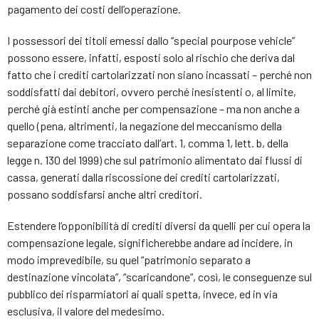
pagamento dei costi dell’operazione.
I possessori dei titoli emessi dallo “special pourpose vehicle”
possono essere, infatti, esposti solo al rischio che deriva dal
fatto che i crediti cartolarizzati non siano incassati – perché non
soddisfatti dai debitori, ovvero perché inesistenti o, al limite,
perché già estinti anche per compensazione – ma non anche a
quello (pena, altrimenti, la negazione del meccanismo della
separazione come tracciato dall’art. 1, comma 1, lett. b, della
legge n. 130 del 1999) che sul patrimonio alimentato dai flussi di
cassa, generati dalla riscossione dei crediti cartolarizzati,
possano soddisfarsi anche altri creditori.
Estendere l’opponibilità di crediti diversi da quelli per cui opera la
compensazione legale, significherebbe andare ad incidere, in
modo imprevedibile, su quel “patrimonio separato a
destinazione vincolata”, “scaricandone”, così, le conseguenze sul
pubblico dei risparmiatori ai quali spetta, invece, ed in via
esclusiva, il valore del medesimo.