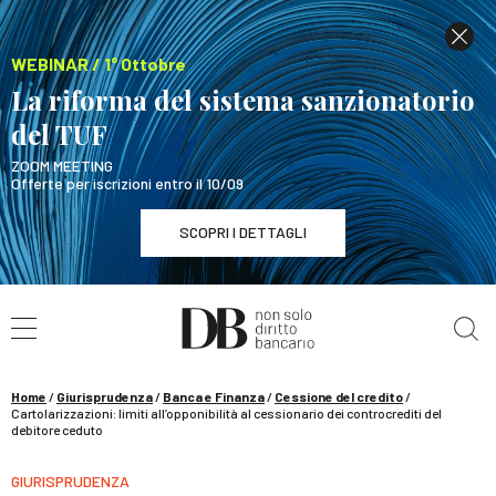
WEBINAR / 1° Ottobre
La riforma del sistema sanzionatorio
del TUF
ZOOM MEETING
Offerte per iscrizioni entro il 10/09
SCOPRI I DETTAGLI
Cerca nel sito
WEBINAR / 1° Ottobre
La riforma del sistema sanzionatorio del TUF
SCOPRI I DETTAGLI
Home
/
Giurisprudenza
/
Banca e Finanza
/
Cessione del credito
/
Cartolarizzazioni: limiti all’opponibilità al cessionario dei controcrediti del
debitore ceduto
GIURISPRUDENZA