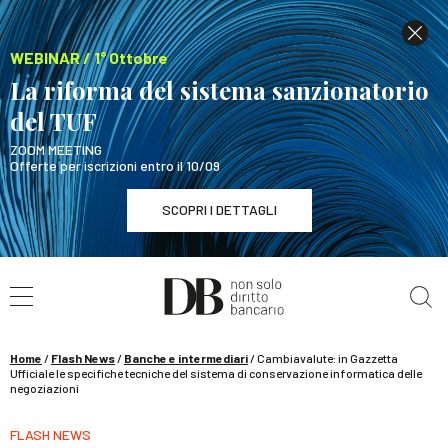
WEBINAR / 1° Ottobre
La riforma del sistema sanzionatorio
del TUF
ZOOM MEETING
Offerte per iscrizioni entro il 10/09
SCOPRI I DETTAGLI
Cerca nel sito
WEBINAR / 1° Ottobre
La riforma del sistema sanzionatorio del TUF
SCOPRI I DETTAGLI
Home
/
Flash News
/
Banche e intermediari
/
Cambiavalute: in Gazzetta
Ufficiale le specifiche tecniche del sistema di conservazione informatica delle
negoziazioni
FLASH NEWS