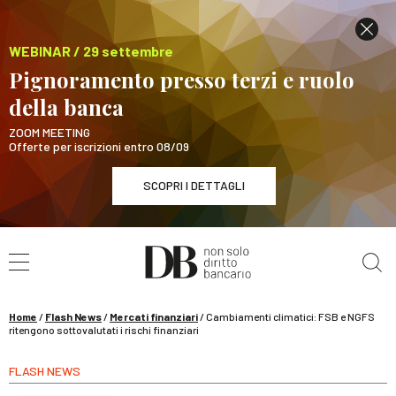
WEBINAR / 29 settembre
Pignoramento presso terzi e ruolo
della banca
ZOOM MEETING
Offerte per iscrizioni entro 08/09
SCOPRI I DETTAGLI
Cerca nel sito
WEBINAR / 29 settembre
Pignoramento presso terzi e ruolo della banca
SCOPRI I DETTAGLI
Home
/
Flash News
/
Mercati finanziari
/
Cambiamenti climatici: FSB e NGFS
ritengono sottovalutati i rischi finanziari
FLASH NEWS