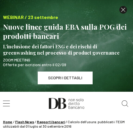
WEBINAR / 23 settembre
Nuove linee guida EBA sulla POG dei
prodotti bancari
L’inclusione dei fattori ESG e dei rischi di
greenwashing nel processo di product governance
ZOOM MEETING
Offerte per iscrizioni entro il 02/09
SCOPRI I DETTAGLI
Cerca nel sito
WEBINAR / 23 settembre
Nuove linee guida EBA sulla POG dei prodotti
bancari
Home
/
Flash News
/
Rapporti bancari
/
Calcolo dell’usura: pubblicati i TEGM
SCOPRI I DETTAGLI
utilizzabili dal 01 luglio al 30 settembre 2016