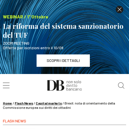
WEBINAR / 1° Ottobre
La riforma del sistema sanzionatorio
del TUF
ZOOM MEETING
Offerte per iscrizioni entro il 10/09
SCOPRI I DETTAGLI
Cerca nel sito
WEBINAR / 1° Ottobre
La riforma del sistema sanzionatorio del TUF
SCOPRI I DETTAGLI
Home
/
Flash News
/
Capital markets
/
Brexit: nota di orientamento della
Commissione europea sui diritti dei cittadini
FLASH NEWS