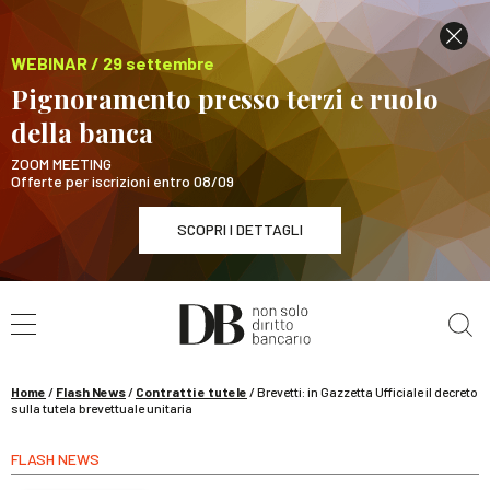
WEBINAR / 29 settembre
Pignoramento presso terzi e ruolo
della banca
ZOOM MEETING
Offerte per iscrizioni entro 08/09
SCOPRI I DETTAGLI
Cerca nel sito
WEBINAR / 29 settembre
Pignoramento presso terzi e ruolo della banca
SCOPRI I DETTAGLI
Home
/
Flash News
/
Contratti e tutele
/
Brevetti: in Gazzetta Ufficiale il decreto
sulla tutela brevettuale unitaria
FLASH NEWS