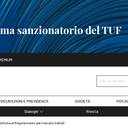
tema sanzionatorio del TUF
ito
REMIUM
tobre
La riforma del sistema sanzionatorio del TUF
SCOPRI I DET
Cerca nel sito
SICURAZIONI E PREVIDENZA
SOCIETÀ
FISCA
Dialoghi
Rivista
Dialoghi di Diritto dell'Economia
modifiche al Regolamento del mercato SeDeX
Editoriali