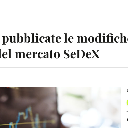
Articoli
Note
 pubblicate le modifich
el mercato SeDeX