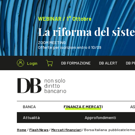
WEBINAR / 1° Ottobre
La riforma del sis
ZOOM MEETING
Offerte per iscrizioni entro il 10/09
Cerca nel s
DB FORMAZIONE
DB ALERT
DB P
Login
WEBINAR / 1° Ot
BANCA
FINANZA E MERCATI
AS
Attualità
Approfondimenti
Home
/
Flash News
/
Mercati finanziari
/
Borsa Italiana: pubblicate le 