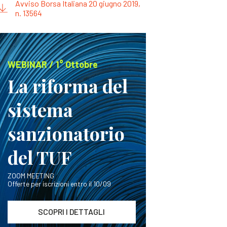
Avviso Borsa Italiana 20 giugno 2019,
n. 13564
WEBINAR / 1° Ottobre
La riforma del
sistema
sanzionatorio
del TUF
ZOOM MEETING
Offerte per iscrizioni entro il 10/09
SCOPRI I DETTAGLI