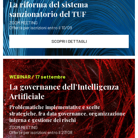
La riforma del sistema
sanzionatorio del TUF
ZOOM MEETING
Offerte per iscrizioni entro il 10/09
SCOPRI I DETTAGLI
WEBINAR / 17 settembre
La governance dell’Intelligenza
Artificiale
Problematiche implementative e scelte
strategiche, fra data governance, organizzazione
interna e gestione dei rischi
ZOOM MEETING
Offerte per iscrizioni entro il 27/08