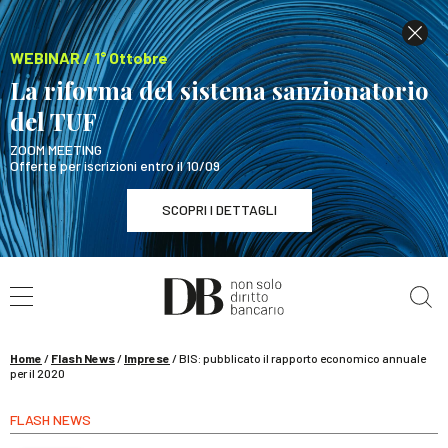
WEBINAR / 1° Ottobre
La riforma del sistema sanzionatorio
del TUF
ZOOM MEETING
Offerte per iscrizioni entro il 10/09
SCOPRI I DETTAGLI
Cerca nel sito
WEBINAR / 1° Ottobre
La riforma del sistema sanzionatorio del TUF
SCOPRI I DETTAGLI
Home
/
Flash News
/
Imprese
/
BIS: pubblicato il rapporto economico annuale
per il 2020
FLASH NEWS