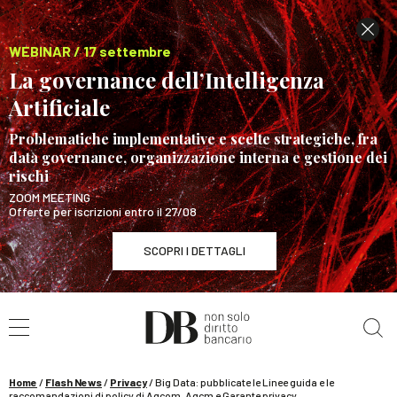
WEBINAR / 17 settembre
La governance dell’Intelligenza
Artificiale
Problematiche implementative e scelte strategiche, fra
data governance, organizzazione interna e gestione dei
rischi
ZOOM MEETING
Offerte per iscrizioni entro il 27/08
SCOPRI I DETTAGLI
Cerca nel sito
WEBINAR / 17 settembre
La governance dell’Intelligenza Artificiale
SCOPRI I DETTAGLI
Home
/
Flash News
/
Privacy
/
Big Data: pubblicate le Linee guida e le
raccomandazioni di policy di Agcom, Agcm e Garante privacy