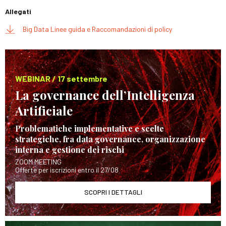
Allegati
Big Data Linee guida e Raccomandazioni di policy
WEBINAR / 17 settembre
La governance dell’Intelligenza
Artificiale
Problematiche implementative e scelte
strategiche, fra data governance, organizzazione
interna e gestione dei rischi
ZOOM MEETING
Offerte per iscrizioni entro il 27/08
SCOPRI I DETTAGLI