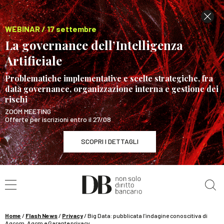
WEBINAR / 17 settembre
La governance dell’Intelligenza
Artificiale
Problematiche implementative e scelte strategiche, fra
data governance, organizzazione interna e gestione dei
rischi
ZOOM MEETING
Offerte per iscrizioni entro il 27/08
SCOPRI I DETTAGLI
Cerca nel sito
WEBINAR / 17 settembre
La governance dell’Intelligenza Artificiale
SCOPRI I DETTAGLI
Home
/
Flash News
/
Privacy
/
Big Data: pubblicata l’indagine conoscitiva di
Agcom, Agcm e Garante privacy