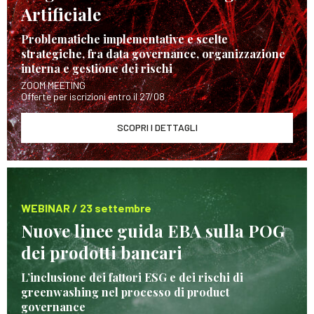
Artificiale
Problematiche implementative e scelte
strategiche, fra data governance, organizzazione
interna e gestione dei rischi
ZOOM MEETING
Offerte per iscrizioni entro il 27/08
SCOPRI I DETTAGLI
WEBINAR / 23 settembre
Nuove linee guida EBA sulla POG
dei prodotti bancari
L’inclusione dei fattori ESG e dei rischi di
greenwashing nel processo di product
governance