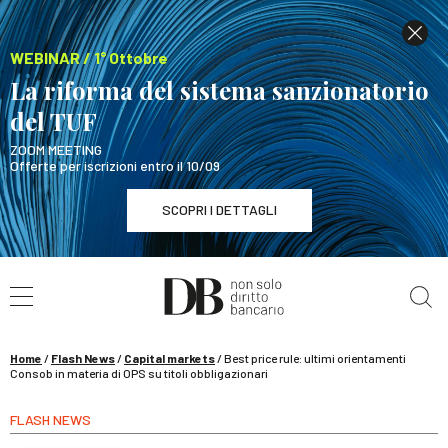
WEBINAR / 1° Ottobre
La riforma del sistema sanzionatorio
del TUF
ZOOM MEETING
Offerte per iscrizioni entro il 10/09
SCOPRI I DETTAGLI
Cerca nel sito
WEBINAR / 1° Ottobre
La riforma del sistema sanzionatorio del TUF
SCOPRI I DETTAGLI
Home
/
Flash News
/
Capital markets
/
Best price rule: ultimi orientamenti
Consob in materia di OPS su titoli obbligazionari
FLASH NEWS