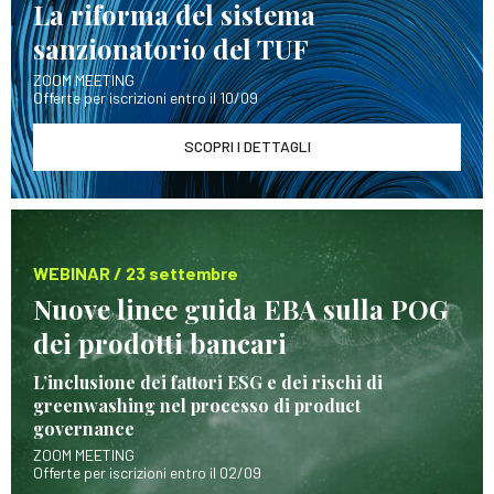
La riforma del sistema
sanzionatorio del TUF
ZOOM MEETING
Offerte per iscrizioni entro il 10/09
SCOPRI I DETTAGLI
WEBINAR / 23 settembre
Nuove linee guida EBA sulla POG
dei prodotti bancari
L’inclusione dei fattori ESG e dei rischi di
greenwashing nel processo di product
governance
ZOOM MEETING
Offerte per iscrizioni entro il 02/09