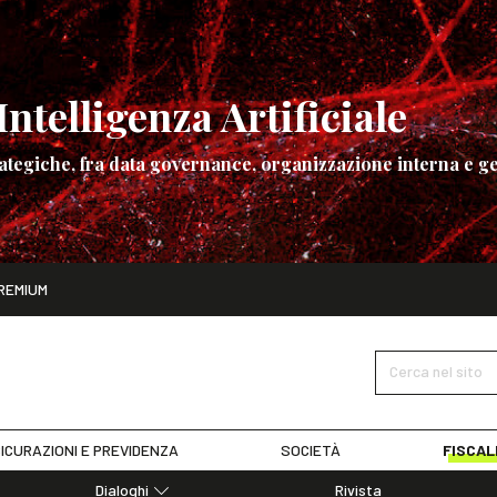
ntelligenza Artificiale
ategiche, fra data governance, organizzazione interna e ge
ito
REMIUM
ettembre
La governance dell’Intelligenza Artificiale
SCOPRI I DET
Cerca nel sito
ICURAZIONI E PREVIDENZA
SOCIETÀ
FISCAL
Dialoghi
Rivista