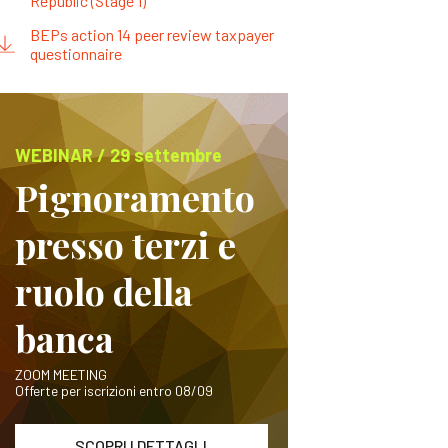
Republic (Stage 1)
BEPs action 14 peer review taxpayer
questionnaire
WEBINAR / 29 settembre
Pignoramento
presso terzi e
ruolo della
banca
ZOOM MEETING
Offerte per iscrizioni entro 08/09
SCOPRI I DETTAGLI