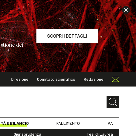
SCOPRI I DETTAGLI
stione dei
Direzione
Comitato scientifico
Redazione
TAGLI
ITÀ E BILANCIO
FALLIMENTO
PA
Giurisprudenza
Tesi di Laurea