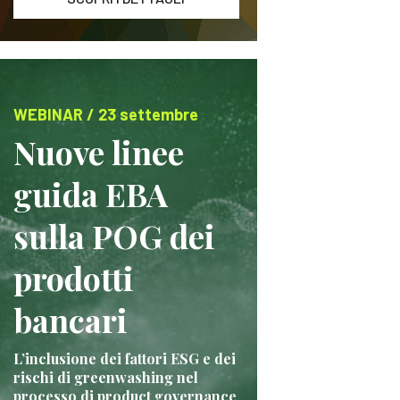
WEBINAR / 23 settembre
Nuove linee
guida EBA
sulla POG dei
prodotti
bancari
L’inclusione dei fattori ESG e dei
rischi di greenwashing nel
processo di product governance