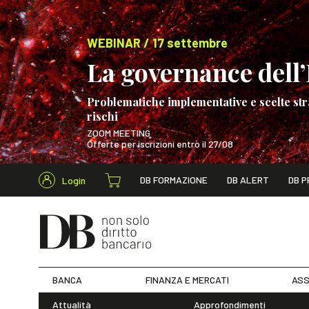
WEBINAR / 17 settembre
La governance dell’I
Problematiche implementative e scelte str
rischi
ZOOM MEETING
Offerte per iscrizioni entro il 27/08
Cerca nel s
DB FORMAZIONE
DB ALERT
DB P
Login
WEBINAR / 17 s
BANCA
FINANZA E MERCATI
ASS
Attualità
Approfondimenti