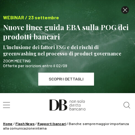
WEBINAR / 23 settembre
Nuove linee guida EBA sulla POG dei
prodotti bancari
L’inclusione dei fattori ESG e dei rischi di
greenwashing nel processo di product governance
ZOOM MEETING
Offerte per iscrizioni entro il 02/09
SCOPRI I DETTAGLI
Cerca nel sito
WEBINAR / 23 settembre
Nuove linee guida EBA sulla POG dei prodotti
bancari
Home
/
Flash News
/
Rapporti bancari
/
Banche: sempre maggior importanza
SCOPRI I DETTAGLI
alla comunicazione interna