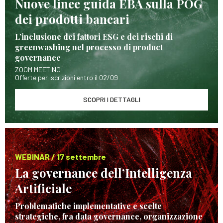
Nuove linee guida EBA sulla POG
dei prodotti bancari
L’inclusione dei fattori ESG e dei rischi di
greenwashing nel processo di product
governance
ZOOM MEETING
Offerte per iscrizioni entro il 02/09
SCOPRI I DETTAGLI
WEBINAR / 17 settembre
La governance dell’Intelligenza
Artificiale
Problematiche implementative e scelte
strategiche, fra data governance, organizzazione