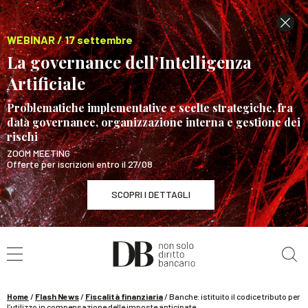
WEBINAR / 17 settembre
La governance dell’Intelligenza
Artificiale
Problematiche implementative e scelte strategiche, fra
data governance, organizzazione interna e gestione dei
rischi
ZOOM MEETING
Offerte per iscrizioni entro il 27/08
SCOPRI I DETTAGLI
Cerca nel sito
WEBINAR / 17 settembre
La governance dell’Intelligenza Artificiale
SCOPRI I DETTAGLI
Home
/
Flash News
/
Fiscalità finanziaria
/
Banche: istituito il codice tributo per
l’utilizzo in compensazione delle imposte anticipate