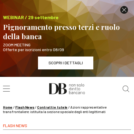
WEBINAR / 29 settembre
Pignoramento presso terzi e ruolo
della banca
ZOOM MEETING
Offerte per iscrizioni entro 08/09
SCOPRI I DETTAGLI
Cerca nel sito
WEBINAR / 29 settembre
Pignoramento presso terzi e ruolo della banca
SCOPRI I DETTAGLI
Home
/
Flash News
/
Contratti e tutele
/
Azioni rappresentative
transfrontaliere: istituita la sezione speciale degli enti legittimati
FLASH NEWS