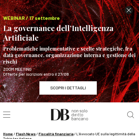
WEBINAR / 17 settembre
La governance dell’Intelligenza
Artificiale
Problematiche implementative e scelte strategiche, fra
data governance, organizzazione interna e gestione dei
rischi
ZOOM MEETING
Offerte per iscrizioni entro il 27/08
SCOPRI I DETTAGLI
Cerca nel sito
WEBINAR / 17 settembre
La governance dell’Intelligenza Artificiale
SCOPRI I DETTAGLI
Home
/
Flash News
/
Fiscalità finanziaria
/
L’Avvocato UE sulla legittimità della
Tobin tax italiana