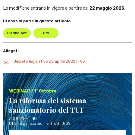
Le modifiche entrano in vigore a partire dal
22 maggio 2026
.
Di cosa si parla in questo articolo
Listing act
PMI
Allegati
Decreto legislativo 29 aprile 2026 n. 86
WEBINAR / 1° Ottobre
La riforma del sistema
sanzionatorio del TUF
ZOOM MEETING
Offerte per iscrizioni entro il 10/09