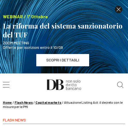
WEBINAR / 1° Ottobre
La riforma del sistema sanzionatorio
del TUF
ZOOM MEETING
Offerte per iscrizioni entro il 10/09
SCOPRI I DETTAGLI
Cerca nel sito
WEBINAR / 1° Ottobre
La riforma del sistema sanzionatorio del TUF
SCOPRI I DETTAGLI
Home
/
Flash News
/
Capital markets
/
Attuazione Listing Act: il decreto con le
misure per le PMI
FLASH NEWS