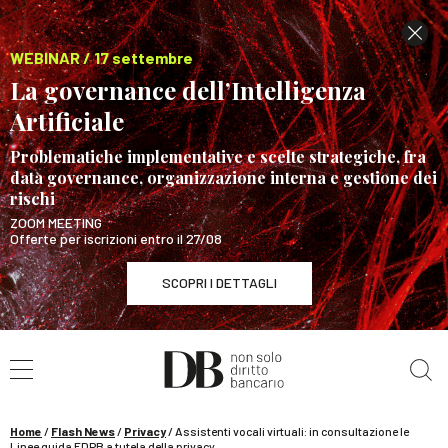
WEBINAR / 17 settembre
La governance dell’Intelligenza
Artificiale
Problematiche implementative e scelte strategiche, fra
data governance, organizzazione interna e gestione dei
rischi
ZOOM MEETING
Offerte per iscrizioni entro il 27/08
SCOPRI I DETTAGLI
Cerca nel sito
WEBINAR / 17 settembre
La governance dell’Intelligenza Artificiale
SCOPRI I DETTAGLI
Home
/
Flash News
/
Privacy
/
Assistenti vocali virtuali: in consultazione le
Linee guida EDPB a tutela della privacy