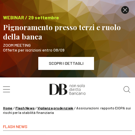
WEBINAR / 29 settembre
Pignoramento presso terzi e ruolo
della banca
ZOOM MEETING
Offerte per iscrizioni entro 08/09
SCOPRI I DETTAGLI
Cerca nel sito
WEBINAR / 29 settembre
Pignoramento presso terzi e ruolo della banca
SCOPRI I DETTAGLI
Home
/
Flash News
/
Vigilanza prudenziale
/
Assicurazioni: rapporto EIOPA sui
rischi per la stabilità finanziaria
FLASH NEWS