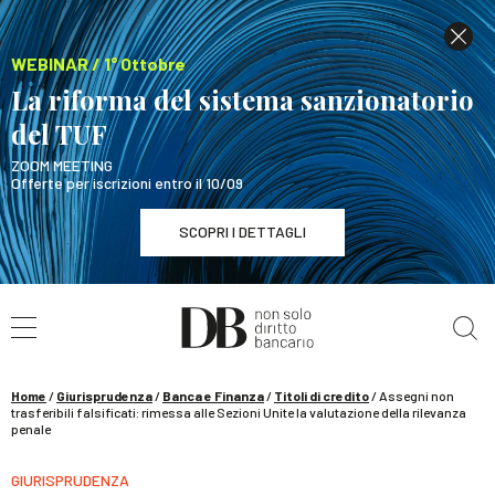
WEBINAR / 1° Ottobre
La riforma del sistema sanzionatorio
del TUF
ZOOM MEETING
Offerte per iscrizioni entro il 10/09
SCOPRI I DETTAGLI
Cerca nel sito
WEBINAR / 1° Ottobre
La riforma del sistema sanzionatorio del TUF
SCOPRI I DETTAGLI
Home
/
Giurisprudenza
/
Banca e Finanza
/
Titoli di credito
/
Assegni non
trasferibili falsificati: rimessa alle Sezioni Unite la valutazione della rilevanza
penale
GIURISPRUDENZA