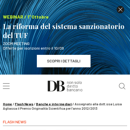
WEBINAR / 1° Ottobre
La riforma del sistema sanzionatorio
del TUF
ZOOM MEETING
Offerte per iscrizioni entro il 10/09
SCOPRI I DETTAGLI
Cerca nel sito
WEBINAR / 1° Ottobre
La riforma del sistema sanzionatorio del TUF
SCOPRI I DETTAGLI
Home
/
Flash News
/
Banche e intermediari
/
Assegnato alla dott.ssa Luisa
Agliassa il Premio Originalità Scientifica per l’anno 2012/2013
FLASH NEWS