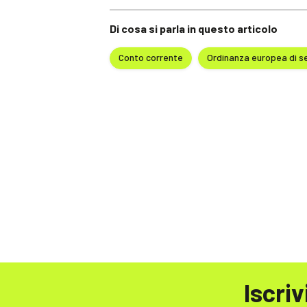
Di cosa si parla in questo articolo
Conto corrente
Ordinanza europea di s
Iscriv