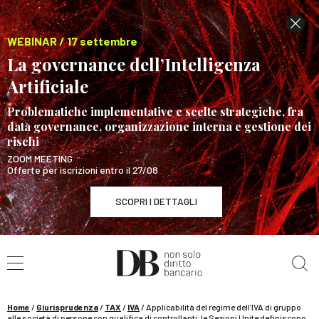
WEBINAR / 17 settembre
La governance dell’Intelligenza
Artificiale
Problematiche implementative e scelte strategiche, fra
data governance, organizzazione interna e gestione dei
rischi
ZOOM MEETING
Offerte per iscrizioni entro il 27/08
SCOPRI I DETTAGLI
Cerca nel sito
WEBINAR / 17 settembre
La governance dell’Intelligenza Artificiale
SCOPRI I DETTAGLI
Home
/
Giurisprudenza
/
TAX
/
IVA
/
Applicabilità del regime dell’IVA di gruppo
alle società di persone con qualifica di controllanti: le Sezioni Unite definiscono