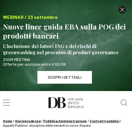
WEBINAR / 23 settembre
Nuove linee guida EBA sulla POG dei
prodotti bancari
L’inclusione dei fattori ESG e dei rischi di
greenwashing nel processo di product governance
ZOOM MEETING
Offerte per iscrizioni entro il 02/09
SCOPRI I DETTAGLI
Cerca nel sito
WEBINAR / 23 settembre
Nuove linee guida EBA sulla POG dei prodotti
bancari
Home
/
Giurisprudenza
/
Pubblica Amministrazione
/
Contratti pubblici
/
SCOPRI I DETTAGLI
Appalti Pubblici: disciplina delle varianti in corso d’opera