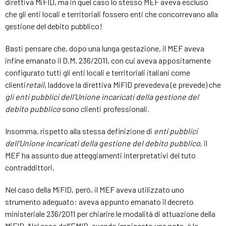
direttiva MiFID, ma in quel caso lo stesso MEF aveva escluso
che gli enti locali e territoriali fossero enti che concorrevano alla
gestione del debito pubblico!
Basti pensare che, dopo una lunga gestazione, il MEF aveva
infine emanato il D.M. 236/2011, con cui aveva appositamente
configurato tutti gli enti locali e territoriali italiani come
clienti
retail
, laddove la direttiva MiFID prevedeva (e prevede) che
gli enti pubblici dell’Unione incaricati della gestione del
debito
pubblico
sono clienti professionali.
Insomma, rispetto alla stessa definizione di
enti pubblici
dell’Unione incaricati della gestione del debito pubblico
, il
MEF ha assunto due atteggiamenti interpretativi del tuto
contraddittori.
Nel caso della MiFID, però, il MEF aveva utilizzato uno
strumento adeguato: aveva appunto emanato il decreto
ministeriale 236/2011 per chiarire le modalità di attuazione della
MiFID. Nel caso dell’EMIR, avendo impiegato una nota, è lo