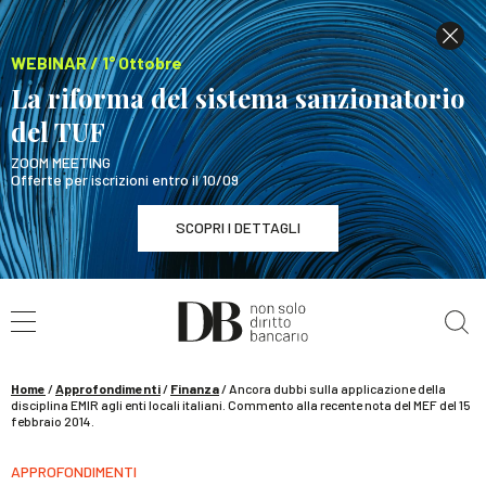
WEBINAR / 1° Ottobre
La riforma del sistema sanzionatorio
del TUF
ZOOM MEETING
Offerte per iscrizioni entro il 10/09
SCOPRI I DETTAGLI
Cerca nel sito
WEBINAR / 1° Ottobre
La riforma del sistema sanzionatorio del TUF
SCOPRI I DETTAGLI
Home
/
Approfondimenti
/
Finanza
/
Ancora dubbi sulla applicazione della
disciplina EMIR agli enti locali italiani. Commento alla recente nota del MEF del 15
febbraio 2014.
APPROFONDIMENTI