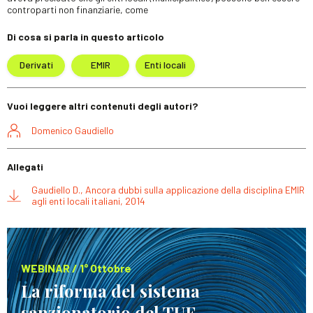
controparti non finanziarie, come
Di cosa si parla in questo articolo
Derivati
EMIR
Enti locali
Vuoi leggere altri contenuti degli autori?
Domenico Gaudiello
Allegati
Gaudiello D., Ancora dubbi sulla applicazione della disciplina EMIR
agli enti locali italiani, 2014
WEBINAR / 1° Ottobre
La riforma del sistema
sanzionatorio del TUF