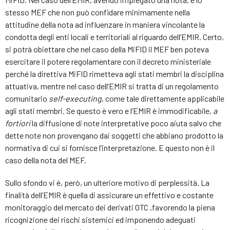
stesso MEF che non può confidare minimamente nella
attitudine della nota ad influenzare in maniera vincolante la
condotta degli enti locali e territoriali al riguardo dell’EMIR. Certo,
si potrà obiettare che nel caso della MiFID il MEF ben poteva
esercitare il potere regolamentare con il decreto ministeriale
perché la direttiva MiFID rimetteva agli stati membri la disciplina
attuativa, mentre nel caso dell’EMIR si tratta di un regolamento
comunitario
self-executing
, come tale direttamente applicabile
agli stati membri. Se questo è vero e l’EMIR è immodificabile,
a
fortiori
la diffusione di note interpretative poco aiuta salvo che
dette note non provengano dai soggetti che abbiano prodotto la
normativa di cui si fornisce l’interpretazione. E questo non è il
caso della nota del MEF.
Sullo sfondo vi è, però, un ulteriore motivo di perplessità. La
finalità dell’EMIR è quella di assicurare un effettivo e costante
monitoraggio del mercato dei derivati OTC ,favorendo la piena
ricognizione dei rischi sistemici ed imponendo adeguati