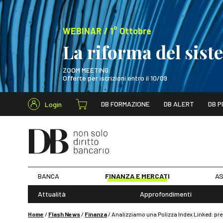
WEBINAR / 1° Ottobre
La riforma del sis
ZOOM MEETING
Offerte per iscrizioni entro il 10/09
Cerca nel s
DB FORMAZIONE
DB ALERT
DB P
Login
WEBINAR / 1° Ot
BANCA
FINANZA E MERCATI
AS
Attualità
Approfondimenti
Home
/
Flash News
/
Finanza
/
Analizziamo una Polizza Index Linked: pre