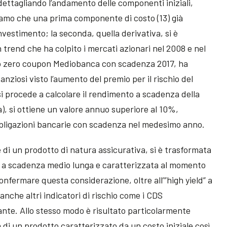
dettagliando l’andamento delle componenti iniziali,
ordiamo che una prima componente di costo (13) già
nvestimento; la seconda, quella derivativa, si è
trend che ha colpito i mercati azionari nel 2008 e nel
 lo zero coupon Mediobanca con scadenza 2017, ha
tanziosi visto l’aumento del premio per il rischio del
si procede a calcolare il rendimento a scadenza della
a), si ottiene un valore annuo superiore al 10%,
bbligazioni bancarie con scadenza nel medesimo anno.
e di un prodotto di natura assicurativa, si è trasformata
, a scadenza medio lunga e caratterizzata al momento
confermare questa considerazione, oltre all’”high yield” a
nche altri indicatori di rischio come i CDS
ante. Allo stesso modo è risultato particolarmente
a di un prodotto caratterizzato da un costo iniziale così