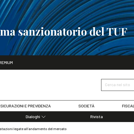
tema sanzionatorio del TUF
ito
REMIUM
tobre
La riforma del sistema sanzionatorio del TUF
SCOPRI I DET
Cerca nel sito
SICURAZIONI E PREVIDENZA
SOCIETÀ
FISCA
Dialoghi
Rivista
Dialoghi di Diritto dell'Economia
stazioni legate all’andamento del mercato
Editoriali