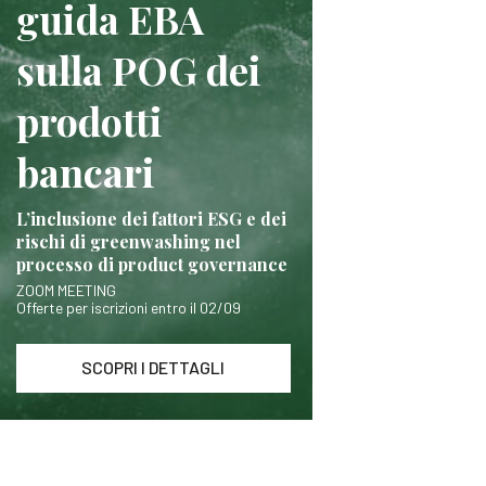
guida EBA
sulla POG dei
prodotti
bancari
L’inclusione dei fattori ESG e dei
rischi di greenwashing nel
processo di product governance
ZOOM MEETING
Offerte per iscrizioni entro il 02/09
SCOPRI I DETTAGLI