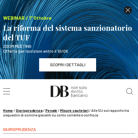
WEBINAR / 1° Ottobre
La riforma del sistema sanzionatorio
del TUF
ZOOM MEETING
Offerte per iscrizioni entro il 10/09
SCOPRI I DETTAGLI
Cerca nel sito
WEBINAR / 1° Ottobre
La riforma del sistema sanzionatorio del TUF
SCOPRI I DETTAGLI
Home
/
Giurisprudenza
/
Penale
/
Misure cautelari
/
Alle SU sul rapporto tra
sequestro di somme giacenti su conto corrente e confisca
GIURISPRUDENZA