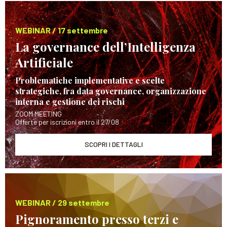
WEBINAR / 17 settembre
La governance dell’Intelligenza
Artificiale
Problematiche implementative e scelte
strategiche, fra data governance, organizzazione
interna e gestione dei rischi
ZOOM MEETING
Offerte per iscrizioni entro il 27/08
SCOPRI I DETTAGLI
WEBINAR / 29 settembre
Pignoramento presso terzi e