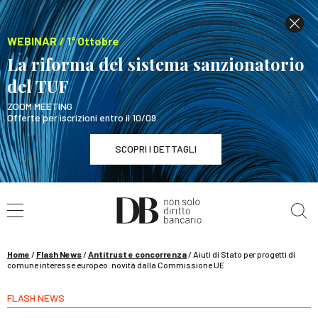
WEBINAR / 1° Ottobre
La riforma del sistema sanzionatorio
del TUF
ZOOM MEETING
Offerte per iscrizioni entro il 10/09
SCOPRI I DETTAGLI
Cerca nel sito
WEBINAR / 1° Ottobre
La riforma del sistema sanzionatorio del TUF
SCOPRI I DETTAGLI
Home
/
Flash News
/
Antitrust e concorrenza
/
Aiuti di Stato per progetti di
comune interesse europeo: novità dalla Commissione UE
FLASH NEWS