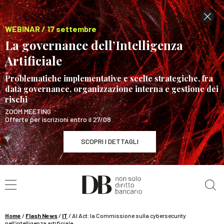
WEBINAR / 17 settembre
La governance dell’Intelligenza
Artificiale
Problematiche implementative e scelte strategiche, fra
data governance, organizzazione interna e gestione dei
rischi
ZOOM MEETING
Offerte per iscrizioni entro il 27/08
SCOPRI I DETTAGLI
Cerca nel sito
WEBINAR / 17 settembre
La governance dell’Intelligenza Artificiale
SCOPRI I DETTAGLI
Home
/
Flash News
/
IT
/
AI Act: la Commissione sulla cybersecurity
nell’intelligenza artificiale