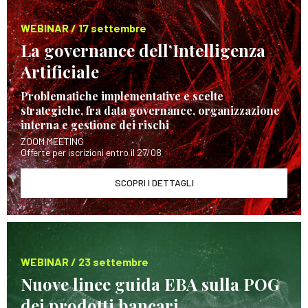
WEBINAR / 17 settembre
La governance dell’Intelligenza
Artificiale
Problematiche implementative e scelte
strategiche, fra data governance, organizzazione
interna e gestione dei rischi
ZOOM MEETING
Offerte per iscrizioni entro il 27/08
SCOPRI I DETTAGLI
WEBINAR / 23 settembre
Nuove linee guida EBA sulla POG
dei prodotti bancari