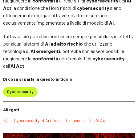
raggiungere la
conformità
ai requisiti di
cybersecurity
dell’
AI
Act
, a condizione che i loro rischi di
cybersecurity
siano
efficacemente mitigati attraverso altre misure non
esclusivamente implementate a livello di modello di
AI
.
Tuttavia, ciò potrebbe non essere sempre possibile e, in effetti,
per alcuni sistemi di
AI ad alto rischio
che utilizzano
tecnologie di
AI emergenti
, potrebbe non essere possibile
raggiungere la
conformità
con i requisiti di
cybersecurity
dell’
AI Act
.
Di cosa si parla in questo articolo
Cybersecurity
Allegati
Cybersecurity of Artificial Intelligence in the AI Act