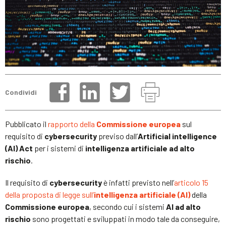
Condividi
Pubblicato il
rapporto della
Commissione europea
sul
requisito di
cybersecurity
previso dall’
Artificial intelligence
(AI) Act
per i sistemi di
intelligenza artificiale ad alto
rischio
.
Il requisito di
cybersecurity
è infatti previsto nell’
articolo 15
della proposta di legge sull’
intelligenza artificiale (AI)
della
Commissione europea
, secondo cui i sistemi
AI ad alto
rischio
sono progettati e sviluppati in modo tale da conseguire,