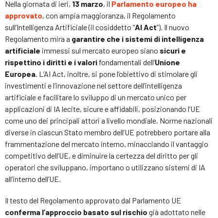
Nella giornata di ieri,
13 marzo
, il
Parlamento europeo ha
approvato
, con ampia maggioranza, il Regolamento
sull’Intelligenza Artificiale (il cosiddetto “
AI Act
”). Il nuovo
Regolamento mira a
garantire che i sistemi di intelligenza
artificiale
immessi sul mercato europeo siano
sicuri e
rispettino i diritti e i valori
fondamentali dell’
Unione
Europea
. L’AI Act, inoltre, si pone l’obiettivo di stimolare gli
investimenti e l’innovazione nel settore dell’intelligenza
artificiale e facilitare lo sviluppo di un mercato unico per
applicazioni di IA lecite, sicure e affidabili, posizionando l’UE
come uno dei principali attori a livello mondiale. Norme nazionali
diverse in ciascun Stato membro dell’UE potrebbero portare alla
frammentazione del mercato interno, minacciando il vantaggio
competitivo dell’UE, e diminuire la certezza del diritto per gli
operatori che sviluppano, importano o utilizzano sistemi di IA
all’interno dell’UE.
Il testo del Regolamento approvato dal Parlamento UE
conferma l’approccio basato sul rischio
già adottato nelle