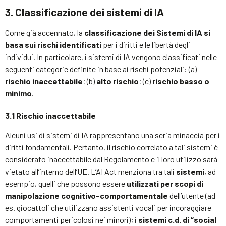
3. Classificazione dei sistemi di IA
Come già accennato, la
classificazione dei Sistemi di IA si
basa sui rischi identificati
per i diritti e le libertà degli
individui. In particolare, i sistemi di IA vengono classificati nelle
seguenti categorie definite in base ai rischi potenziali: (a)
rischio inaccettabile
; (b)
alto rischio
; (c)
rischio basso o
minimo
.
3.1 Rischio inaccettabile
Alcuni usi di sistemi di IA rappresentano una seria minaccia per i
diritti fondamentali. Pertanto, il rischio correlato a tali sistemi è
considerato inaccettabile dal Regolamento e il loro utilizzo sarà
vietato all’interno dell’UE. L’AI Act menziona tra tali
sistemi
, ad
esempio, quelli che possono essere
utilizzati per scopi di
manipolazione cognitivo-comportamentale
dell’utente (ad
es. giocattoli che utilizzano assistenti vocali per incoraggiare
comportamenti pericolosi nei minori); i
sistemi c.d. di “social