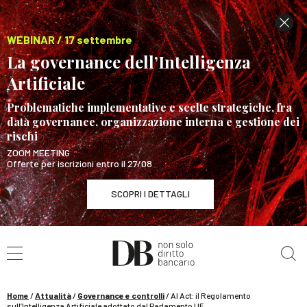
WEBINAR / 17 settembre
La governance dell’Intelligenza
Artificiale
Problematiche implementative e scelte strategiche, fra
data governance, organizzazione interna e gestione dei
rischi
ZOOM MEETING
Offerte per iscrizioni entro il 27/08
SCOPRI I DETTAGLI
Cerca nel sito
WEBINAR / 17 settembre
La governance dell’Intelligenza Artificiale
SCOPRI I DETTAGLI
Home
/
Attualità
/
Governance e controlli
/
AI Act: il Regolamento
sull’Intelligenza Artificiale adottato dal Parlamento UE