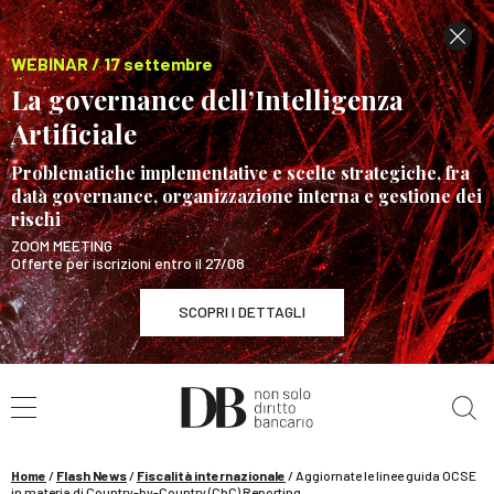
WEBINAR / 17 settembre
La governance dell’Intelligenza
Artificiale
Problematiche implementative e scelte strategiche, fra
data governance, organizzazione interna e gestione dei
rischi
ZOOM MEETING
Offerte per iscrizioni entro il 27/08
SCOPRI I DETTAGLI
Cerca nel sito
WEBINAR / 17 settembre
La governance dell’Intelligenza Artificiale
SCOPRI I DETTAGLI
Home
/
Flash News
/
Fiscalità internazionale
/
Aggiornate le linee guida OCSE
in materia di Country-by-Country (CbC) Reporting