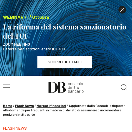
WEBINAR / 1° Ottobre
La riforma del sistema sanzionatorio
del TUF
ZOOM MEETING
Offerte per iscrizioni entro il 10/09
SCOPRI I DETTAGLI
Cerca nel sito
WEBINAR / 1° Ottobre
La riforma del sistema sanzionatorio del TUF
SCOPRI I DETTAGLI
Home
/
Flash News
/
Mercati finanziari
/
Aggiornate dalla Consob le risposte
alle domande più frequenti in materia di divieto di assumere o incrementare
posizioni nette corte
FLASH NEWS