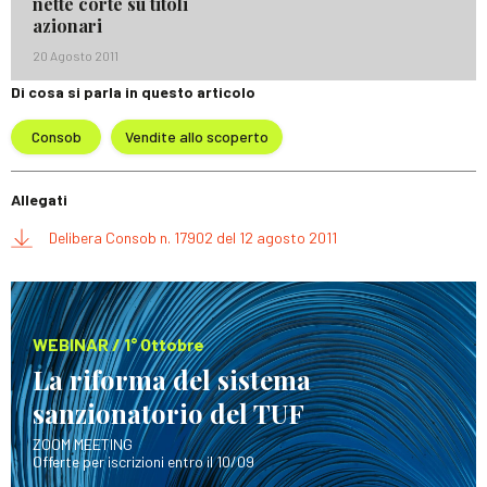
nette corte su titoli
azionari
20 Agosto 2011
Di cosa si parla in questo articolo
Consob
Vendite allo scoperto
Allegati
Delibera Consob n. 17902 del 12 agosto 2011
WEBINAR / 1° Ottobre
La riforma del sistema
sanzionatorio del TUF
ZOOM MEETING
Offerte per iscrizioni entro il 10/09