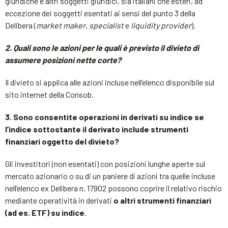
giuridiche e altri soggetti giuridici, sia italiani che esteri, ad
eccezione dei soggetti esentati ai sensi del punto 3 della
Delibera (
market maker
,
specialist
e
liquidity provider
).
2. Quali sono le azioni per le quali è previsto il divieto di
assumere posizioni nette corte?
Il divieto si applica alle azioni incluse nell’elenco disponibile sul
sito internet della Consob.
3. Sono consentite operazioni in derivati su indice se
l’indice sottostante il derivato include strumenti
finanziari oggetto del divieto?
Gli investitori (non esentati) con posizioni lunghe aperte sul
mercato azionario o su di un paniere di azioni tra quelle incluse
nell’elenco ex Delibera n. 17902 possono coprire il relativo rischio
mediante operatività in derivati
o altri strumenti finanziari
(ad es. ETF) su indice
.