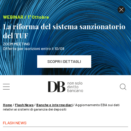
WEBINAR / 1° Ottobre
La riforma del sistema sanzionatorio
del TUF
ZOOM MEETING
Offerte per iscrizioni entro il 10/09
SCOPRI I DETTAGLI
Cerca nel sito
WEBINAR / 1° Ottobre
La riforma del sistema sanzionatorio del TUF
SCOPRI I DETTAGLI
Home
/
Flash News
/
Banche e intermediari
/
Aggiornamento EBA sui dati
relativi ai sistemi di garanzia dei depositi
FLASH NEWS