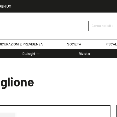
REMIUM
Cerca nel sito
ICURAZIONI E PREVIDENZA
SOCIETÀ
FISCAL
Dialoghi
Rivista
Dialoghi di Diritto dell'Economia
Editoriali
Articoli
iglione
Note