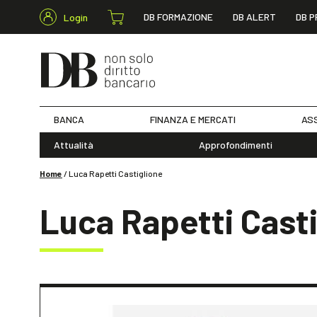
DB FORMAZIONE
DB ALERT
DB P
Login
BANCA
FINANZA E MERCATI
ASS
Attualità
Approfondimenti
Home
/
Luca Rapetti Castiglione
Luca Rapetti Cast