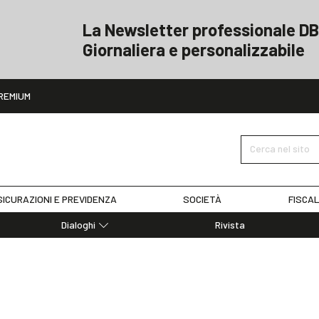
La Newsletter professionale DB
Giornaliera e personalizzabile
ito
REMIUM
Cerca nel sito
ICURAZIONI E PREVIDENZA
SOCIETÀ
FISCAL
Dialoghi
Rivista
Dialoghi di Diritto dell'Economia
Editoriali
Articoli
Note