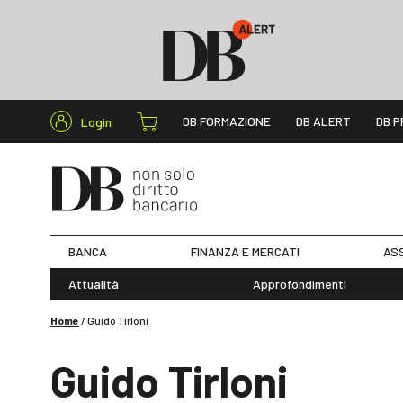
Cerca nel s
DB FORMAZIONE
DB ALERT
DB P
Login
BANCA
FINANZA E MERCATI
ASS
Attualità
Approfondimenti
Home
/
Guido Tirloni
Guido Tirloni