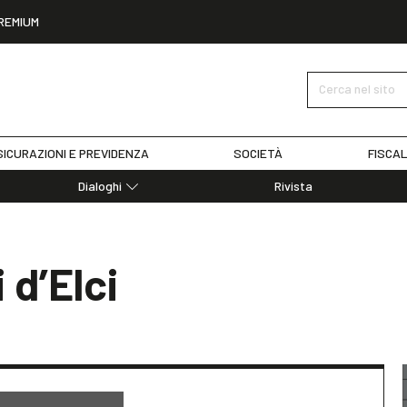
REMIUM
Cerca nel sito
ICURAZIONI E PREVIDENZA
SOCIETÀ
FISCAL
Dialoghi
Rivista
Dialoghi di Diritto dell'Economia
Editoriali
Articoli
 d’Elci
Note