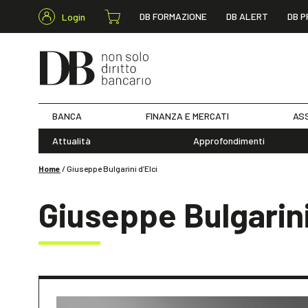
DB FORMAZIONE
DB ALERT
DB P
Login
BANCA
FINANZA E MERCATI
ASS
Attualità
Approfondimenti
Home
/
Giuseppe Bulgarini d’Elci
Giuseppe Bulgarini