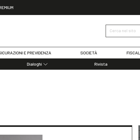
REMIUM
Cerca nel sito
ICURAZIONI E PREVIDENZA
SOCIETÀ
FISCAL
Dialoghi
Rivista
Dialoghi di Diritto dell'Economia
Editoriali
Articoli
e
Note