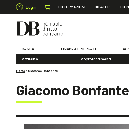
DB FORMAZIONE
DB ALERT
DB P
Login
BANCA
FINANZA E MERCATI
ASS
Attualità
Approfondimenti
Home
/
Giacomo Bonfante
Giacomo Bonfant