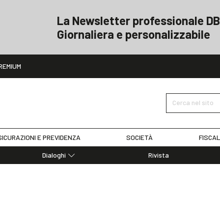
La Newsletter professionale DB
Giornaliera e personalizzabile
ito
REMIUM
Cerca nel sito
ICURAZIONI E PREVIDENZA
SOCIETÀ
FISCAL
Dialoghi
Rivista
Dialoghi di Diritto dell'Economia
Editoriali
Articoli
Note