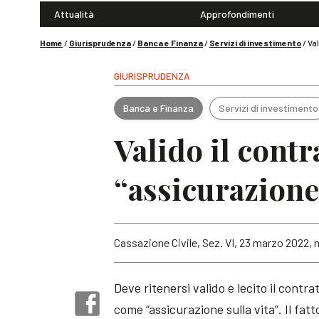
Attualità
Approfondimenti
Home
/
Giurisprudenza
/
Banca e Finanza
/
Servizi di investimento
/
Val
GIURISPRUDENZA
Banca e Finanza
Servizi di investimento
Valido il cont
“assicurazione 
Cassazione Civile, Sez. VI, 23 marzo 2022, 
Deve ritenersi valido e lecito il contr
come “assicurazione sulla vita”. Il fatt