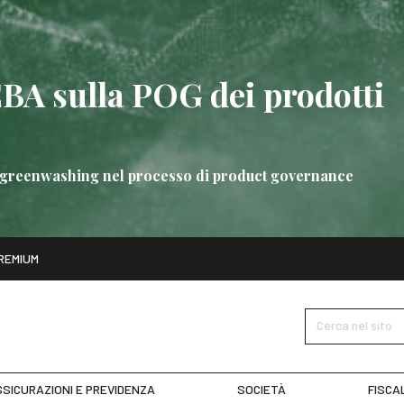
EBA sulla POG dei prodotti
 di greenwashing nel processo di product governance
ito
REMIUM
bre
Nuove linee guida EBA sulla POG dei prodotti bancari
SCOPRI 
Cerca nel sito
SICURAZIONI E PREVIDENZA
SOCIETÀ
FISCA