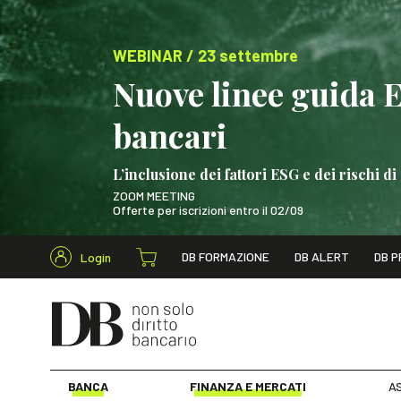
WEBINAR / 23 settembre
Nuove linee guida 
bancari
L’inclusione dei fattori ESG e dei rischi
ZOOM MEETING
Offerte per iscrizioni entro il 02/09
Cerca nel s
DB FORMAZIONE
DB ALERT
DB P
Login
WEBINAR / 23 settem
BANCA
FINANZA E MERCATI
AS