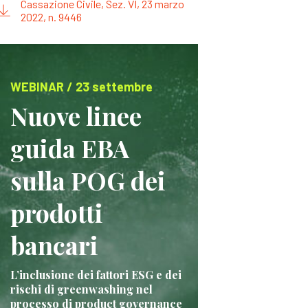
Cassazione Civile, Sez. VI, 23 marzo
2022, n. 9446
WEBINAR / 23 settembre
Nuove linee
guida EBA
sulla POG dei
prodotti
bancari
L’inclusione dei fattori ESG e dei
rischi di greenwashing nel
processo di product governance