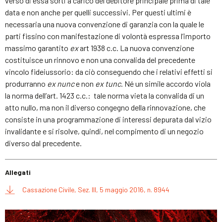
verso di essa sorti a carico del debitore principale prima di tale
data e non anche per quelli successivi. Per questi ultimi è
necessaria una nuova convenzione di garanzia con la quale le
parti fissino con manifestazione di volontà espressa l’importo
massimo garantito
ex
art 1938 c.c. La nuova convenzione
costituisce un rinnovo e non una convalida del precedente
vincolo fideiussorio: da ciò conseguendo che i relativi effetti si
produrranno
ex nunc
e non
ex tunc
. Né un simile accordo viola
la norma dell’art. 1423 c.c.: tale norma vieta la convalida di un
atto nullo, ma non il diverso congegno della rinnovazione, che
consiste in una programmazione di interessi depurata dal vizio
invalidante e si risolve, quindi, nel compimento di un negozio
diverso dal precedente.
Allegati
Cassazione Civile, Sez. III, 5 maggio 2016, n. 8944