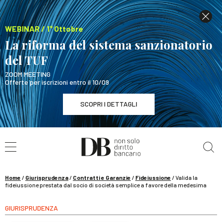
WEBINAR / 1° Ottobre
La riforma del sistema sanzionatorio
del TUF
ZOOM MEETING
Offerte per iscrizioni entro il 10/09
SCOPRI I DETTAGLI
Cerca nel sito
WEBINAR / 1° Ottobre
La riforma del sistema sanzionatorio del TUF
SCOPRI I DETTAGLI
Home
/
Giurisprudenza
/
Contratti e Garanzie
/
Fideiussione
/
Valida la
fideiussione prestata dal socio di società semplice a favore della medesima
GIURISPRUDENZA