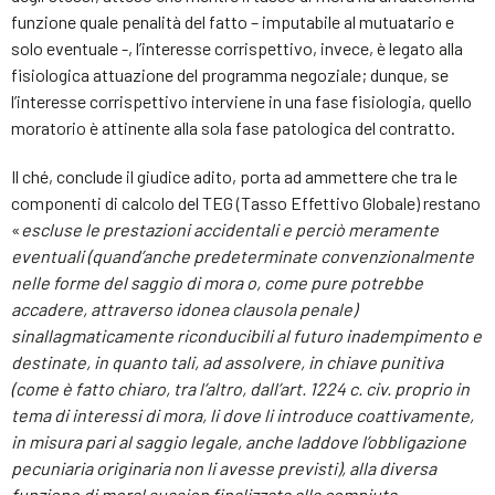
funzione quale penalità del fatto – imputabile al mutuatario e
solo eventuale -, l’interesse corrispettivo, invece, è legato alla
fisiologica attuazione del programma negoziale; dunque, se
l’interesse corrispettivo interviene in una fase fisiologia, quello
moratorio è attinente alla sola fase patologica del contratto.
Il ché, conclude il giudice adito, porta ad ammettere che tra le
componenti di calcolo del TEG (Tasso Effettivo Globale) restano
«
escluse le prestazioni accidentali e perciò meramente
eventuali (quand’anche predeterminate convenzionalmente
nelle forme del saggio di mora o, come pure potrebbe
accadere, attraverso idonea clausola penale)
sinallagmaticamente riconducibili al futuro inadempimento e
destinate, in quanto tali, ad assolvere, in chiave punitiva
(come è fatto chiaro, tra l’altro, dall’art. 1224 c. civ. proprio in
tema di interessi di mora, li dove li introduce coattivamente,
in misura pari al saggio legale, anche laddove l’obbligazione
pecuniaria originaria non li avesse previsti), alla diversa
funzione di moral suasion finalizzata alla compiuta