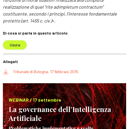
realizzazione di quel “rite adimpletum contractum”
costituente, secondo i principi, l’interesse fondamentale
protetto (art. 1455 c. civ.)
».
Di cosa si parla in questo articolo
Usura
Allegati
Tribunale di Bologna, 17 febbraio 2015
WEBINAR / 17 settembre
La governance dell’Intelligenza
Artificiale
Problematiche implementative e scelte