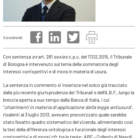
Condividi
Con sentenza
ex
art. 281
sexies
c.p.c. del 17.02.2015, il Tribunale
di Bologna è intervenuto sul tema della sommatoria degli
interessi corrispettivi e di mora in materia di usura.
La sentenza in commento si inserisce nel solco già tracciato
dalla più recente giurisprudenza dei Tribunali e dell’A.B.F., lungo la
breccia aperta a suo tempo dalla Banca di Italia, i cui
“
chiarimenti in materia di applicazione della legge antiusura
”,
risalenti al 3 luglio 2013, avevano preconizzato quale sarebbe
stato l’esatto quadro sistematico del vicenda, alimentando così
la tesi della differenza ontologica e funzionale degli interessi
corrispettivi e di mora (
cfr.
tra le tante: ABF – Collegio di Napoli