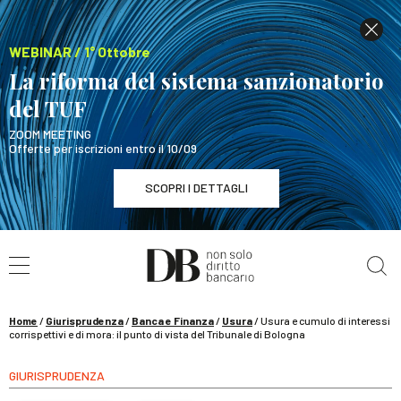
WEBINAR / 1° Ottobre
La riforma del sistema sanzionatorio
del TUF
ZOOM MEETING
Offerte per iscrizioni entro il 10/09
SCOPRI I DETTAGLI
Cerca nel sito
WEBINAR / 1° Ottobre
La riforma del sistema sanzionatorio del TUF
SCOPRI I DETTAGLI
Home
/
Giurisprudenza
/
Banca e Finanza
/
Usura
/
Usura e cumulo di interessi
corrispettivi e di mora: il punto di vista del Tribunale di Bologna
GIURISPRUDENZA