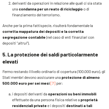
derivanti da operazioni in relazione alle quali ci sia stata
una
condanna per un reato di riciclaggio
o di
finanziamento del terrorismo.
Anche per la prima fattispecie, risulterà fondamentale la
corretta mappatura dei depositi e la corretta
segregazione contabile
(nel caso di enti finanziari con
depositi “
altrui
”).
5. La protezione dei saldi particolarmente
elevati
Fermo restando il livello ordinario di copertura (100.000 euro), gli
Stati membri devono assicurare una
protezione di almeno
500.000 euro per sei mesi
[7]
per:
i depositi derivanti da
operazioni su beni immobili
effettuate da una persona fisica relative a
proprietà
residenziali private
e i depositi
destinati a tali