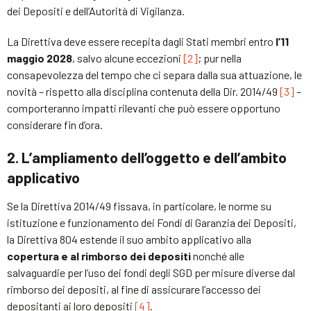
dei Depositi e dell’Autorità di Vigilanza.
La Direttiva deve essere recepita dagli Stati membri entro
l’11
maggio 2028
, salvo alcune eccezioni
[2]
; pur nella
consapevolezza del tempo che ci separa dalla sua attuazione, le
novità – rispetto alla disciplina contenuta della Dir. 2014/49
[3]
–
comporteranno impatti rilevanti che può essere opportuno
considerare fin d’ora.
2. L’ampliamento dell’oggetto e dell’ambito
applicativo
Se la Direttiva 2014/49 fissava, in particolare, le norme su
istituzione e funzionamento dei Fondi di Garanzia dei Depositi,
la Direttiva 804 estende il suo ambito applicativo alla
copertura e al rimborso dei depositi
nonché alle
salvaguardie per l’uso dei fondi degli SGD per misure diverse dal
rimborso dei depositi, al fine di assicurare l’accesso dei
depositanti ai loro depositi
[4]
.