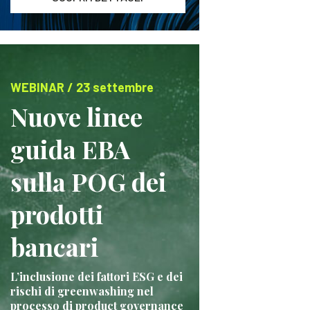
WEBINAR / 23 settembre
Nuove linee
guida EBA
sulla POG dei
prodotti
bancari
L’inclusione dei fattori ESG e dei
rischi di greenwashing nel
processo di product governance