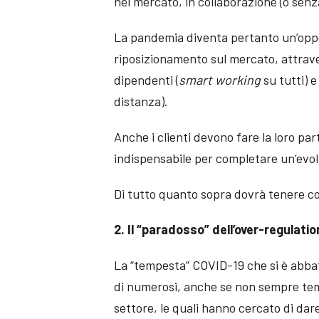
nel mercato, in collaborazione (o senz
La pandemia diventa pertanto un’oppo
riposizionamento sul mercato, attrave
dipendenti (
smart working
su tutti) e
distanza).
Anche i clienti devono fare la loro p
indispensabile per completare un’evol
Di tutto quanto sopra dovrà tenere cont
2. Il “paradosso” dell’over-regulatio
La “tempesta” COVID-19 che si è abbat
di numerosi, anche se non sempre tempe
settore, le quali hanno cercato di dare