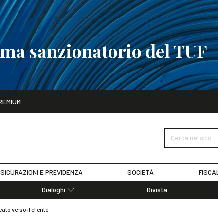
tema sanzionatorio del TUF
ito
REMIUM
tobre
La riforma del sistema sanzionatorio del TUF
SCOPRI I DET
Cerca nel sito
SICURAZIONI E PREVIDENZA
SOCIETÀ
FISCA
Dialoghi
Rivista
Dialoghi di Diritto dell'Economia
to verso il cliente
Editoriali