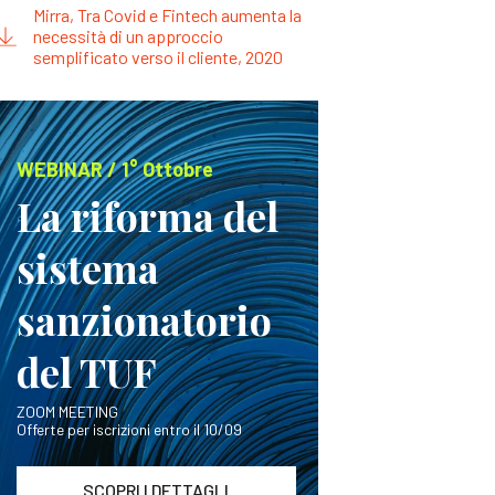
Mirra, Tra Covid e Fintech aumenta la
necessità di un approccio
semplificato verso il cliente, 2020
WEBINAR / 1° Ottobre
La riforma del
sistema
sanzionatorio
del TUF
ZOOM MEETING
Offerte per iscrizioni entro il 10/09
SCOPRI I DETTAGLI