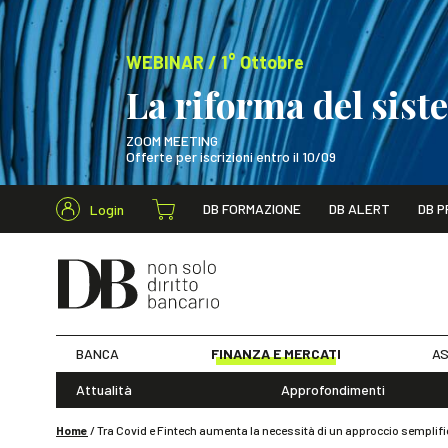
WEBINAR / 1° Ottobre
La riforma del sis
ZOOM MEETING
Offerte per iscrizioni entro il 10/09
Cerca nel s
DB FORMAZIONE
DB ALERT
DB P
Login
WEBINAR / 1° Ot
BANCA
FINANZA E MERCATI
AS
Attualità
Approfondimenti
Home
/
Tra Covid e Fintech aumenta la necessità di un approccio semplifica