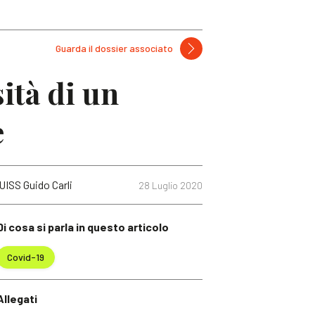
Guarda il dossier associato
ità di un
e
LUISS Guido Carli
28 Luglio 2020
Di cosa si parla in questo articolo
Covid-19
Allegati